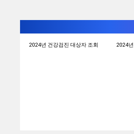
컨
2024년 건강검진 대상자 조회
2024
텐
츠
로
건
너
뛰
기