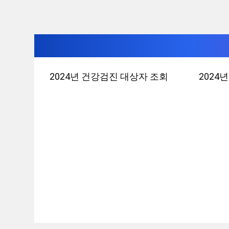
컨
2024년 건강검진 대상자 조회
2024
텐
츠
로
건
너
뛰
기