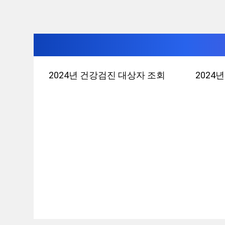
컨
2024년 건강검진 대상자 조회
2024
텐
츠
로
건
너
뛰
기