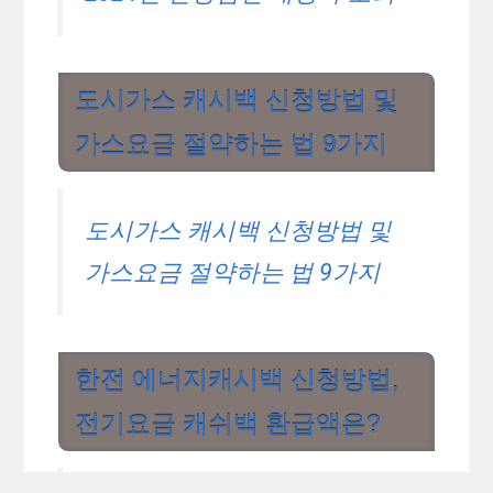
카
복지정책
테
태
2024 전라북도 신입생 입학지원금
,
전라
고
그
북도 신입생 입학지원금
리
양양군 어업인 수당 신청방법과 대상 자
격
광명시 소상공인 특례보증 신청방법 : 중
소기업 육성자금
© 2024 복지로24 • Built with GeneratePress
모든 글들은 정부정책과 관련하여 내용을 정리한 사이트
로 시기에 따라서 정책 내용이 달라질 수도 있으니, 공식