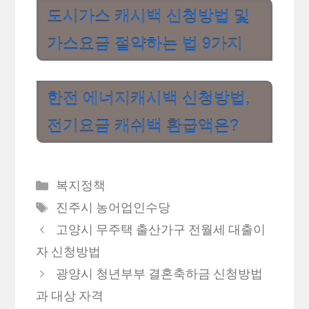
도시가스 캐시백 신청방법 및
가스요금 절약하는 법 9가지
한전 에너지캐시백 신청방법,
전기요금 캐쉬백 환급액은?
카
복지정책
테
태
진주시 농어업인수당
고
그
고양시 무주택 출산가구 전월세 대출이
리
자 신청방법
광양시 청년부부 결혼축하금 신청방법
과 대상 자격