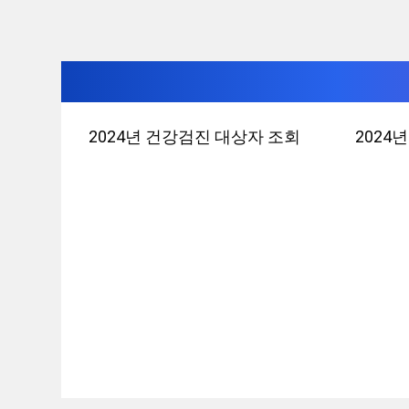
컨
2024년 건강검진 대상자 조회
2024
텐
츠
로
건
너
뛰
기