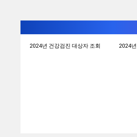
컨
2024년 건강검진 대상자 조회
2024
텐
츠
로
건
너
뛰
기